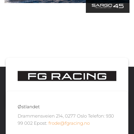
Østlandet
Drammensveien 214, 0277 Oslo Telefon: 930
99 002 Epost:
frode@fgracing.no