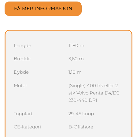
FÅ MER INFORMASJON
Lengde
11,80 m
Bredde
3,60 m
Dybde
1,10 m
Motor
(Single) 400 hk eller 2
stk Volvo Penta D4/D6
230-440 DPI
Toppfart
29-45 knop
CE-kategori
B-Offshore